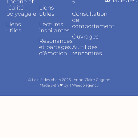
lacledes
Théorie et
?
réalité
Liens
polyvagale
utiles
Consultation
de
Liens
Lectures
comportement
utiles
inspirantes
Ouvrages
Résonances
et partages
Au fil des
d’émotion
rencontres
©
La clé des chats 2025 • Anne-Claire Gagnon
Made with ❤︎ by
✌︎Weedo.agency