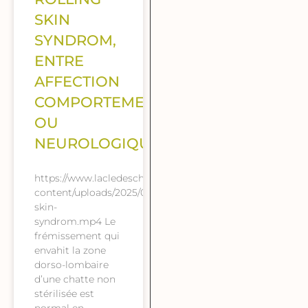
SKIN
SYNDROM,
ENTRE
AFFECTION
COMPORTEMENTALE
OU
NEUROLOGIQUE
https://www.lacledeschats.com/wp-
content/uploads/2025/08/Rolling-
skin-
syndrom.mp4 Le
frémissement qui
envahit la zone
dorso-lombaire
d’une chatte non
stérilisée est