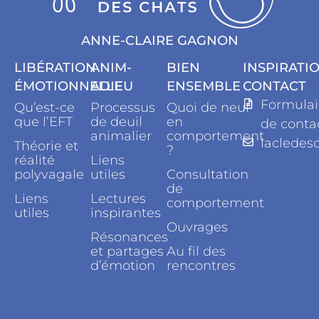
ANNE-CLAIRE GAGNON
LIBÉRATION
ANIM-
BIEN
INSPIRATI
ÉMOTIONNELLE
ADIEU
ENSEMBLE
CONTACT
Formulai
Qu’est-ce
Processus
Quoi de neuf
que l’EFT
de deuil
en
de conta
animalier
comportement
lacledes
Théorie et
?
réalité
Liens
polyvagale
utiles
Consultation
de
Liens
Lectures
comportement
utiles
inspirantes
Ouvrages
Résonances
et partages
Au fil des
d’émotion
rencontres