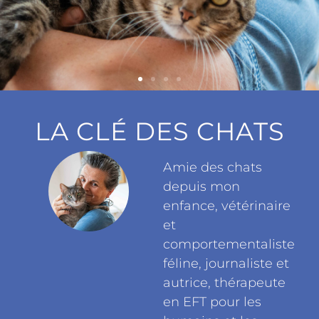
EN SAVOIR PLUS
EN SAVOIR PLUS
EN SAVOIR PLUS
EN SAVOIR PLUS
EN SAVOIR PLUS
EN SAVOIR PLUS
LA CLÉ DES CHATS
Amie des chats
depuis mon
enfance, vétérinaire
et
comportementaliste
féline, journaliste et
autrice, thérapeute
en EFT pour les