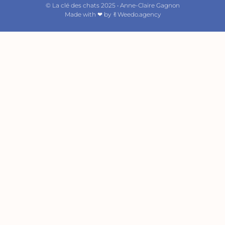
©
La clé des chats 2025 • Anne-Claire Gagnon
Made with ❤︎ by
✌︎Weedo.agency